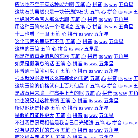
应该也不至于有这种能力啊
五笔
心
拼音
tts
wav
五角星
这块石头虽然只是一块普通的石头
五笔
心
拼音
tts
wav
但绝对不会有人那么无聊
五笔
心
拼音
tts
wav
五角星
用这种玉简来装一个假消息
五笔
心
拼音
tts
wav
五角星
十三也看了一眼
五笔
心
拼音
tts
wav
五角星
这个玉简的等级可不低
五笔
心
拼音
tts
wav
五角星
这样的玉简
五笔
心
拼音
tts
wav
五角星
都是存放重要消息的东西
五笔
心
拼音
tts
wav
五角星
如果是假消息的话
五笔
心
拼音
tts
wav
五角星
用普通玉简就可以了
五笔
心
拼音
tts
wav
五角星
根本就没必要用这么高等级的玉简
五笔
心
拼音
tts
wav
这块玉简的价格就有上百万仙晶了
五笔
心
拼音
tts
wav
是故意用来骗一些高手上当的呢
五笔
心
拼音
tts
wav
五
他也没见过这种事情
五笔
心
拼音
tts
wav
五角星
所以他还是怀疑
五笔
心
拼音
tts
wav
五角星
是假的可能性更大
五笔
心
拼音
tts
wav
五角星
不过我更愿意相信是我自己目光短浅
五笔
心
拼音
tts
wav
没有见过这样的东西
五笔
心
拼音
tts
wav
五角星
而这样东西或者人
五笔
心
拼音
tts
wav
五角星