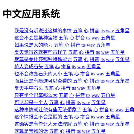
中文应用系统
我是没有听说过这样的事情
五笔
心
拼音
tts
wav
五角星
这会不会是某种宝物
五笔
心
拼音
tts
wav
五角星
如果说是人的能力
五笔
心
拼音
tts
wav
五角星
夏天觉得这就有些古怪了
五笔
心
拼音
tts
wav
五角星
就算是美杜莎那种特殊能力
五笔
心
拼音
tts
wav
五角星
将人变成石头
五笔
心
拼音
tts
wav
五角星
也不会改变石头的大小
五笔
心
拼音
tts
wav
五角星
而且还是有痕迹可以查看的
五笔
心
拼音
tts
wav
五角星
夏天手中石头
五笔
心
拼音
tts
wav
五角星
只有半个巴掌那么大
五笔
心
拼音
tts
wav
五角星
可这却是一个人
五笔
心
拼音
tts
wav
五角星
这种事情就让他有些无法想象了
五笔
心
拼音
tts
wav
五
这个情报会不会是假的
五笔
心
拼音
tts
wav
五角星
这确实是有些让人无法理解
五笔
心
拼音
tts
wav
五角星
就算是宝物的话
五笔
心
拼音
tts
wav
五角星