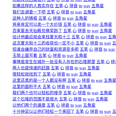
如果这样的人真实存在
五笔
心
拼音
tts
wav
五角星
我们去调查一下吧
五笔
心
拼音
tts
wav
五角星
这种人的情报
五笔
心
拼音
tts
wav
五角星
将来肯定可以卖一个大价钱
五笔
心
拼音
tts
wav
五角星
百家星去天仙殿兑换奖励了
五笔
心
拼音
tts
wav
五角星
估计他最近就会来找夏天和十三
五笔
心
拼音
tts
wav
五
这次夏天和十三的收获也一定不小
五笔
心
拼音
tts
wav
但谁会嫌弃自己的财富和资源变多呢
五笔
心
拼音
tts
wav
玉简上面写着
五笔
心
拼音
tts
wav
五角星
事情是发生在城外一处没有人存在的石堆那里
五笔
心
拼
两人也是快速的赶路
五笔
心
拼音
tts
wav
五角星
很轻松就找到了
五笔
心
拼音
tts
wav
五角星
这里还真的是一个人都没有啊
五笔
心
拼音
tts
wav
五角
这里的面积不大
五笔
心
拼音
tts
wav
五角星
我们两个也可以轻松的搜寻
五笔
心
拼音
tts
wav
五角星
这个石堆的范围不是很大
五笔
心
拼音
tts
wav
五角星
以他们两个的速度
五笔
心
拼音
tts
wav
五角星
十分钟足以让他们轻松一个来回了
五笔
心
拼音
tts
wav