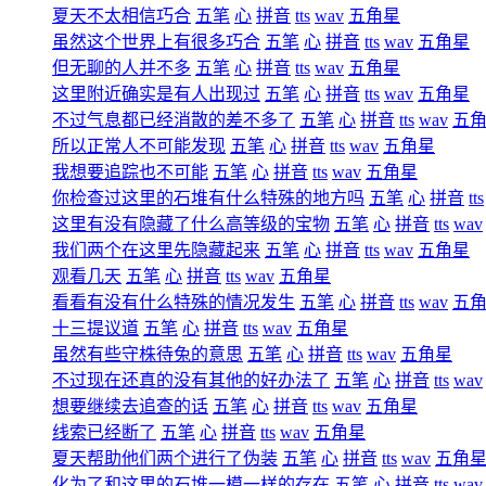
夏天不太相信巧合
五笔
心
拼音
tts
wav
五角星
虽然这个世界上有很多巧合
五笔
心
拼音
tts
wav
五角星
但无聊的人并不多
五笔
心
拼音
tts
wav
五角星
这里附近确实是有人出现过
五笔
心
拼音
tts
wav
五角星
不过气息都已经消散的差不多了
五笔
心
拼音
tts
wav
五
所以正常人不可能发现
五笔
心
拼音
tts
wav
五角星
我想要追踪也不可能
五笔
心
拼音
tts
wav
五角星
你检查过这里的石堆有什么特殊的地方吗
五笔
心
拼音
tts
这里有没有隐藏了什么高等级的宝物
五笔
心
拼音
tts
wav
我们两个在这里先隐藏起来
五笔
心
拼音
tts
wav
五角星
观看几天
五笔
心
拼音
tts
wav
五角星
看看有没有什么特殊的情况发生
五笔
心
拼音
tts
wav
五
十三提议道
五笔
心
拼音
tts
wav
五角星
虽然有些守株待兔的意思
五笔
心
拼音
tts
wav
五角星
不过现在还真的没有其他的好办法了
五笔
心
拼音
tts
wav
想要继续去追查的话
五笔
心
拼音
tts
wav
五角星
线索已经断了
五笔
心
拼音
tts
wav
五角星
夏天帮助他们两个进行了伪装
五笔
心
拼音
tts
wav
五角
化为了和这里的石堆一模一样的存在
五笔
心
拼音
tts
wav