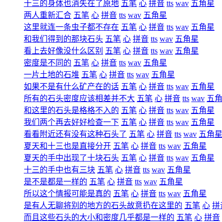
十三的身体也消失在了原地
五笔
心
拼音
tts
wav
五角星
两人重新汇合
五笔
心
拼音
tts
wav
五角星
这里就连一条虫子都不存在
五笔
心
拼音
tts
wav
五角星
和我们得到的那块石头
五笔
心
拼音
tts
wav
五角星
看上去好像没什么区别
五笔
心
拼音
tts
wav
五角星
密度是不同的
五笔
心
拼音
tts
wav
五角星
一片土地的石堆
五笔
心
拼音
tts
wav
五角星
如果不是有什么矿产在的话
五笔
心
拼音
tts
wav
五角星
所有的石头密度应该相差并不大
五笔
心
拼音
tts
wav
五
和这里的石头是格格不入的
五笔
心
拼音
tts
wav
五角星
我们两个再去好好检查一下
五笔
心
拼音
tts
wav
五角星
看看附近还有没有这种石头了
五笔
心
拼音
tts
wav
五角
夏天和十三也是直接分开
五笔
心
拼音
tts
wav
五角星
夏天的手中出现了十块石头
五笔
心
拼音
tts
wav
五角星
十三的手中也有三块
五笔
心
拼音
tts
wav
五角星
是不是都是一样的
五笔
心
拼音
tts
wav
五角星
所以这个情报可能是真的
五笔
心
拼音
tts
wav
五角星
是有人无聊将别的地方的石头故意扔在这里的
五笔
心
拼
而且这些石头的大小和密度几乎都是一样的
五笔
心
拼音