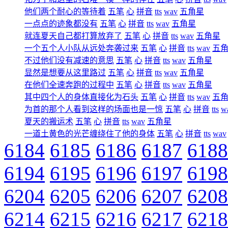
他们两个耐心的等待着
五笔
心
拼音
tts
wav
五角星
一点点的迹象都没有
五笔
心
拼音
tts
wav
五角星
就连夏天自己都打算放弃了
五笔
心
拼音
tts
wav
五角星
一个五个人小队从远处奔袭过来
五笔
心
拼音
tts
wav
五
不过他们没有减速的意思
五笔
心
拼音
tts
wav
五角星
显然是想要从这里路过
五笔
心
拼音
tts
wav
五角星
在他们全速奔跑的过程中
五笔
心
拼音
tts
wav
五角星
其中四个人的身体直接化为石头
五笔
心
拼音
tts
wav
五
为首的那个人看到这样的场面也是一惊
五笔
心
拼音
tts
w
夏天的搬运术
五笔
心
拼音
tts
wav
五角星
一道土黄色的光芒缠绕住了他的身体
五笔
心
拼音
tts
wav
6184
6185
6186
6187
6188
6194
6195
6196
6197
6198
6204
6205
6206
6207
6208
6214
6215
6216
6217
6218