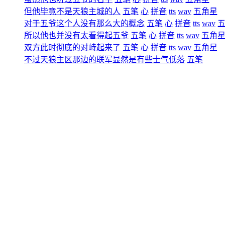
但他毕竟不是天狼主城的人
五笔
心
拼音
tts
wav
五角星
对于五爷这个人没有那么大的概念
五笔
心
拼音
tts
wav
所以他也并没有太看得起五爷
五笔
心
拼音
tts
wav
五角
双方此时彻底的对峙起来了
五笔
心
拼音
tts
wav
五角星
不过天狼主区那边的联军显然是有些士气低落
五笔