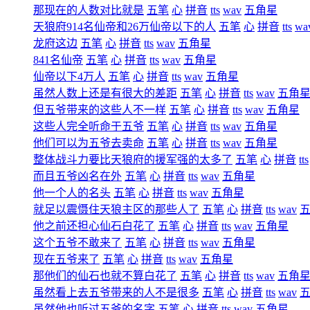
那现在的人数对比就是
五笔
心
拼音
tts
wav
五角星
天狼府914名仙帝和26万仙帝以下的人
五笔
心
拼音
tts
wa
龙府这边
五笔
心
拼音
tts
wav
五角星
841名仙帝
五笔
心
拼音
tts
wav
五角星
仙帝以下4万人
五笔
心
拼音
tts
wav
五角星
虽然人数上还是有很大的差距
五笔
心
拼音
tts
wav
五角
但五爷带来的这些人不一样
五笔
心
拼音
tts
wav
五角星
这些人完全听命于五爷
五笔
心
拼音
tts
wav
五角星
他们可以为五爷去卖命
五笔
心
拼音
tts
wav
五角星
整体战斗力要比天狼府的援军强的太多了
五笔
心
拼音
tts
而且五爷凶名在外
五笔
心
拼音
tts
wav
五角星
他一个人的名头
五笔
心
拼音
tts
wav
五角星
就足以震慑住天狼主区的那些人了
五笔
心
拼音
tts
wav
他之前还担心仙石白花了
五笔
心
拼音
tts
wav
五角星
这个五爷不敢来了
五笔
心
拼音
tts
wav
五角星
现在五爷来了
五笔
心
拼音
tts
wav
五角星
那他们的仙石也就不算白花了
五笔
心
拼音
tts
wav
五角
虽然看上去五爷带来的人不是很多
五笔
心
拼音
tts
wav
虽然他也听过五爷的名字
五笔
心
拼音
tts
wav
五角星