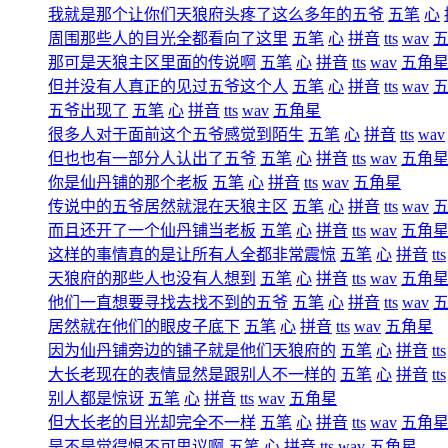
我就是那个让你们天狼府头疼了这么多年的五爷
五笔
心
周围那些人的目光全都看向了这里
五笔
心
拼音
tts
wav
那可是天狼主区里面的传说啊
五笔
心
拼音
tts
wav
五角
但并没有人真正的见过五爷这个人
五笔
心
拼音
tts
wav
五爷出现了
五笔
心
拼音
tts
wav
五角星
很多人对于面前这个五爷感觉到陌生
五笔
心
拼音
tts
wav
但也也有一部分人认出了五爷
五笔
心
拼音
tts
wav
五角
你是仙丹铺的那个老板
五笔
心
拼音
tts
wav
五角星
传说中的五爷居然就混在天狼主区
五笔
心
拼音
tts
wav
而且还开了一个仙丹铺当老板
五笔
心
拼音
tts
wav
五角
这样的事情真的是让所有人全都非常震惊
五笔
心
拼音
tts
天狼府的那些人也没有人想到
五笔
心
拼音
tts
wav
五角
他们一直想要寻找去找不到的五爷
五笔
心
拼音
tts
wav
居然就在他们的眼皮子底下
五笔
心
拼音
tts
wav
五角星
因为仙丹铺旁边的铺子就是他们天狼府的
五笔
心
拼音
tts
大长老现在的表情显然是跟别人不一样的
五笔
心
拼音
tts
别人都是惊讶
五笔
心
拼音
tts
wav
五角星
但大长老的目光却完全不一样
五笔
心
拼音
tts
wav
五角
是不是觉得恨不可思议啊
五笔
心
拼音
tts
wav
五角星