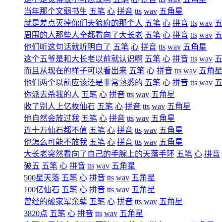
当年那个文弱书生
五笔
心
拼音
tts
wav
五角星
就是差点灭掉你们天狼府的那个人
五笔
心
拼音
tts
wav
周围的人那些人全都看向了大长老
五笔
心
拼音
tts
wav
他们听这句话就听明白了
五笔
心
拼音
tts
wav
五角星
这个五爷是和大长老以前就认识啊
五笔
心
拼音
tts
wav
而且从现在的样子可以看出来
五笔
心
拼音
tts
wav
五角
他们两个以前应该还是非常熟悉的
五笔
心
拼音
tts
wav
你派去杀我的人
五笔
心
拼音
tts
wav
五角星
收了别人上亿枚仙石
五笔
心
拼音
tts
wav
五角星
他自然会放过我
五笔
心
拼音
tts
wav
五角星
连十万仙石都不值
五笔
心
拼音
tts
wav
五角星
他怎么可能不放我
五笔
心
拼音
tts
wav
五角星
大长老突然看向了自己的手腕上的天落手环
五笔
心
拼音
破五
五笔
心
拼音
tts
wav
五角星
500星天落
五笔
心
拼音
tts
wav
五角星
100亿仙石
五笔
心
拼音
tts
wav
五角星
曾经的破家军余孽
五笔
心
拼音
tts
wav
五角星
3820点
五笔
心
拼音
tts
wav
五角星