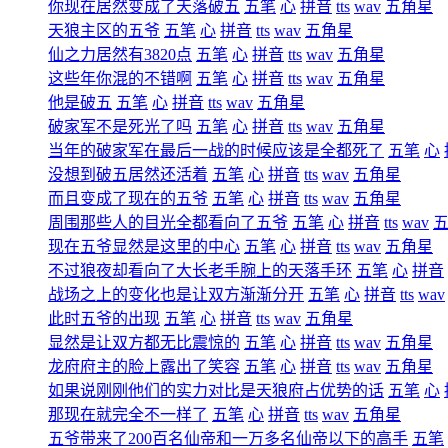
你现在居然变成了天落破五
五笔
心
拼音
tts
wav
五角星
天狼主区的五爷
五笔
心
拼音
tts
wav
五角星
仙之力居然有3820点
五笔
心
拼音
tts
wav
五角星
这些年你混的不错啊
五笔
心
拼音
tts
wav
五角星
他是破五
五笔
心
拼音
tts
wav
五角星
破家军不是死光了吗
五笔
心
拼音
tts
wav
五角星
当年的破家军在最后一战的时候应该是全都死了
五笔
心
没想到破五居然还活着
五笔
心
拼音
tts
wav
五角星
而且变成了现在的五爷
五笔
心
拼音
tts
wav
五角星
周围那些人的目光全都看向了五爷
五笔
心
拼音
tts
wav
现在五爷显然是这里的中心
五笔
心
拼音
tts
wav
五角星
不过狼夜却看向了大长老手腕上的天落手环
五笔
心
拼音
战场之上的变化也是让双方渐渐分开
五笔
心
拼音
tts
wav
此时五爷的出现
五笔
心
拼音
tts
wav
五角星
显然是让双方都无比震惊的
五笔
心
拼音
tts
wav
五角星
龙府府主的脸上露出了笑容
五笔
心
拼音
tts
wav
五角星
如果说刚刚他们的实力对比是天狼府占优势的话
五笔
心
那现在就完全不一样了
五笔
心
拼音
tts
wav
五角星
五爷带来了200百名仙帝和一万多名仙帝以下的高手
五笔