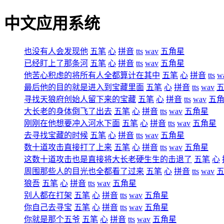
中文应用系统
也没有人会发现他
五笔
心
拼音
tts
wav
五角星
已经盯上了那条河
五笔
心
拼音
tts
wav
五角星
他苦心积虑的将所有人全都算计在其中
五笔
心
拼音
tts
w
最后他的目的就是进入到宝藏里面
五笔
心
拼音
tts
wav
寻找天狼府创始人留下来的宝藏
五笔
心
拼音
tts
wav
五
大长老的身体倒飞了出去
五笔
心
拼音
tts
wav
五角星
刚刚在他想要冲入河水下面
五笔
心
拼音
tts
wav
五角星
去寻找宝藏的时候
五笔
心
拼音
tts
wav
五角星
数十道攻击直接打了上来
五笔
心
拼音
tts
wav
五角星
这数十道攻击也是直接将大长老硬生生的击退了
五笔
心
周围那些人的目光也全都看了过来
五笔
心
拼音
tts
wav
狼吾
五笔
心
拼音
tts
wav
五角星
别人都在打架
五笔
心
拼音
tts
wav
五角星
你自己去寻宝
五笔
心
拼音
tts
wav
五角星
你就是那个五爷
五笔
心
拼音
tts
wav
五角星