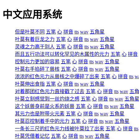
中文应用系统
但是叶莫不同
五笔
心
拼音
tts
wav
五角星
叶莫有着巨龙之力
五笔
心
拼音
tts
wav
五角星
灵魂之力高于别人
五笔
心
拼音
tts
wav
五角星
而且五行功法可以转化罕见的木属性的元力
五笔
心
拼音
控制元力更加的容易
五笔
心
拼音
tts
wav
五角星
叶莫右手掐碎了兽核
五笔
心
拼音
tts
wav
五角星
浓浓的红色元力从兽核之中爆碎了出来
五笔
心
拼音
tts
w
叶莫伸出食指
五笔
心
拼音
tts
wav
五角星
对着那团红色元力直接戳了过去
五笔
心
拼音
tts
wav
五
叶莫立刻感觉到一丝灼烧之感
五笔
心
拼音
tts
wav
五角
这个妖兽身前是火系的妖兽
五笔
心
拼音
tts
wav
五角星
其元力也是附带火元素
五笔
心
拼音
tts
wav
五角星
叶莫忍控制着手中的元力
五笔
心
拼音
tts
wav
五角星
一条长三尺的红色元力线被叶莫拉了出来
五笔
心
拼音
tts
叶莫凭借着记忆
五笔
心
拼音
tts
wav
五角星