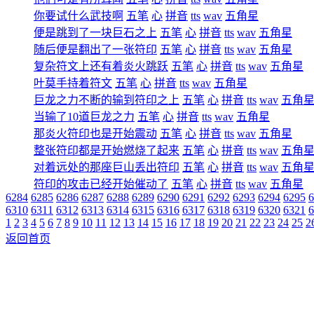
你要试什么武技啊
五笔
心
拼音
tts
wav
五角星
便是跳到了一块巨石之上
五笔
心
拼音
tts
wav
五角星
随后便是翻出了一张符印
五笔
心
拼音
tts
wav
五角星
复杂符文上还有着炎火跳跃
五笔
心
拼音
tts
wav
五角星
叶莫手持着符文
五笔
心
拼音
tts
wav
五角星
巨龙之力不断的输到符印之上
五笔
心
拼音
tts
wav
五角
当输了10道巨龙之力
五笔
心
拼音
tts
wav
五角星
那炎火符印也是开始震动
五笔
心
拼音
tts
wav
五角星
整张符印都是开始燃烧了起来
五笔
心
拼音
tts
wav
五角
对着远处的那座巨山丢出符印
五笔
心
拼音
tts
wav
五角
符印的攻击已经开始催动了
五笔
心
拼音
tts
wav
五角星
6284
6285
6286
6287
6288
6289
6290
6291
6292
6293
6294
6295
6
6310
6311
6312
6313
6314
6315
6316
6317
6318
6319
6320
6321
6
1
2
3
4
5
6
7
8
9
10
11
12
13
14
15
16
17
18
19
20
21
22
23
24
25
2
返回首页