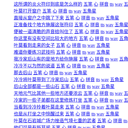
这所谓的炎火符印到底是怎么样的
五笔
心
拼音
tts
wav
叶莫打开窗户
五笔
心
拼音
tts
wav
五角星
直接从窗户之中跳了下来
五笔
心
拼音
tts
wav
五角星
正准备找个地方施展这张符印
五笔
心
拼音
tts
wav
五角
便被一道清脆的声音给叫住了
五笔
心
拼音
tts
wav
五角
你这里有没有空间比较大的地方
五笔
心
拼音
tts
wav
五
叶莫看到走来的女子
五笔
心
拼音
tts
wav
五角星
难道你要练习武技吗
五笔
心
拼音
tts
wav
五角星
我冷家后山有的是地方给你施展
五笔
心
拼音
tts
wav
五
冷冷不以为然的说道
五笔
心
拼音
tts
wav
五角星
那去后山
五笔
心
拼音
tts
wav
五角星
冷冷将叶莫带到了冷家后山
五笔
心
拼音
tts
wav
五角星
后山全部都是一些山石
五笔
心
拼音
tts
wav
五角星
天地元气比其他一些地方还要浓云
五笔
心
拼音
tts
wav
冷家的一些子弟都在这里修炼打坐
五笔
心
拼音
tts
wav
当看到冷冷拎着叶莫走来
五笔
心
拼音
tts
wav
五角星
也是从打坐之中惊醒过来
五笔
心
拼音
tts
wav
五角星
叶莫在石岩城广场力挫造气境七重的武者
五笔
心
拼音
tts
他们可是有所耳闻
五笔
心
拼音
tts
wav
五角星