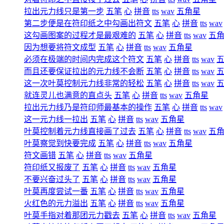
拉出元力线只是第一步
五笔
心
拼音
tts
wav
五角星
第二步便是在符印纸之中勾画出符文
五笔
心
拼音
tts
wav
这勾画图案的过程才是最艰难的
五笔
心
拼音
tts
wav
五
因为想要将符文成型
五笔
心
拼音
tts
wav
五角星
必须在极端的时间内完成这个符文
五笔
心
拼音
tts
wav
而且还要保证拉出的元力线不会断
五笔
心
拼音
tts
wav
这一次叶莫控制元力线非常的轻松
五笔
心
拼音
tts
wav
就连灵儿也满意的直点头
五笔
心
拼音
tts
wav
五角星
拉出元力线乃是符印师最基本的操作
五笔
心
拼音
tts
wav
这一元力线一拉出
五笔
心
拼音
tts
wav
五角星
叶莫控制着元力线直接画了过去
五笔
心
拼音
tts
wav
五
叶莫察觉到快要完成
五笔
心
拼音
tts
wav
五角星
符文画错
五笔
心
拼音
tts
wav
五角星
符印纸又报废了
五笔
心
拼音
tts
wav
五角星
不要兴奋过头了
五笔
心
拼音
tts
wav
五角星
叶莫再度尝试一番
五笔
心
拼音
tts
wav
五角星
火红色的元力溢出
五笔
心
拼音
tts
wav
五角星
叶莫手指对着那团元力戳去
五笔
心
拼音
tts
wav
五角星