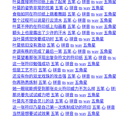
叶莫直接将符印纸上画了起来
五笔
心
拼音
tts
wav
五角
叶莫的姿势非常的优美
五笔
心
拼音
tts
wav
五角星
食指如同在符印纸上跳着舞蹈
五笔
心
拼音
tts
wav
五角
整个过程可以说是行云流水
五笔
心
拼音
tts
wav
五角星
叶莫不停的在符印纸上勾画着
五笔
心
拼音
tts
wav
五角
额头上也是露出了少许的汗水
五笔
心
拼音
tts
wav
五角
当叶莫感觉快要成功时
五笔
心
拼音
tts
wav
五角星
叶莫依旧没有激动
五笔
心
拼音
tts
wav
五角星
步调有秩的完成了最后一笔
五笔
心
拼音
tts
wav
五角星
叶莫望着那张浮现出复杂符文的符印纸
五笔
心
拼音
tts
w
这一张符印勉强成功
五笔
心
拼音
tts
wav
五角星
但是工艺不行
五笔
心
拼音
tts
wav
五角星
还没有你的双龙戏珠的攻击强
五笔
心
拼音
tts
wav
五角
你再熟悉炼制
五笔
心
拼音
tts
wav
五角星
她一眼就能感受到那张炎火符印威力不怎么样
五笔
心
拼
那总要先试试威力吧
五笔
心
拼音
tts
wav
五角星
叶莫先不理会灵儿的话
五笔
心
拼音
tts
wav
五角星
这一张符印乃是自己第一次炼制成功的符印
五笔
心
拼音
当然是想要试试效果
五笔
心
拼音
tts
wav
五角星