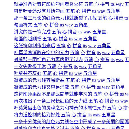
就要准备对着符印纸勾画着炎火符
五笔
心
拼音
tts
wav
可是叶莫还没有开始勾画
五笔
心
拼音
tts
wav
五角星
那一条三尺长的红色元力线就断裂了几截
五笔
心
拼音
tts
勾画符文
五笔
心
拼音
tts
wav
五角星
讲究的是一笔完成
五笔
心
拼音
tts
wav
五角星
勾画的越顺畅
五笔
心
拼音
tts
wav
五角星
这张符印制作出来后
五笔
心
拼音
tts
wav
五角星
叶莫望着消散在空中的元力
五笔
心
拼音
tts
wav
五角星
对着那一团红色元力再度戳了过去
五笔
心
拼音
tts
wav
一次失败很正常
五笔
心
拼音
tts
wav
五角星
叶莫并不灰心
五笔
心
拼音
tts
wav
五角星
凝聚成的元力线容易断裂
五笔
心
拼音
tts
wav
五角星
凝聚成的元力线又容易消散
五笔
心
拼音
tts
wav
五角星
这符印师果然不是那么简单就能学习的
五笔
心
拼音
tts
w
再次拉出了一条三尺长红色的元力线
五笔
心
拼音
tts
wav
叶莫凭借出色的灵魂之力和神奇的木属性元力
五笔
心
拼
将力道控制的恰到好处
五笔
心
拼音
tts
wav
五角星
一条十分优美的红色元力线在空中形成了一条美丽的圆弧
对着符印之中直接按了过去
五笔
心
拼音
tts
wav
五角星