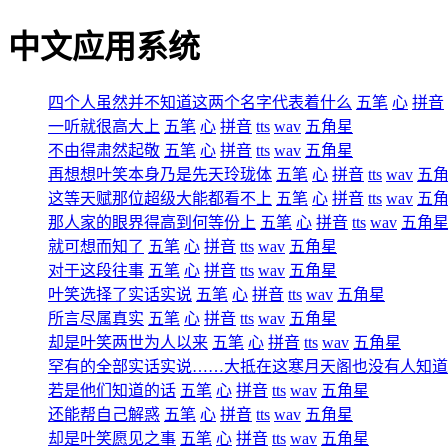
中文应用系统
四个人虽然并不知道这两个名字代表着什么
五笔
心
拼音
一听就很高大上
五笔
心
拼音
tts
wav
五角星
不由得肃然起敬
五笔
心
拼音
tts
wav
五角星
再想想叶笑本身乃是先天玲珑体
五笔
心
拼音
tts
wav
五
这等天赋那位超级大能都看不上
五笔
心
拼音
tts
wav
五
那人家的眼界得高到何等份上
五笔
心
拼音
tts
wav
五角
就可想而知了
五笔
心
拼音
tts
wav
五角星
对于这段往事
五笔
心
拼音
tts
wav
五角星
叶笑选择了实话实说
五笔
心
拼音
tts
wav
五角星
所言尽属真实
五笔
心
拼音
tts
wav
五角星
却是叶笑两世为人以来
五笔
心
拼音
tts
wav
五角星
罕有的全部实话实说……大抵在这寒月天阁也没有人知道
若是他们知道的话
五笔
心
拼音
tts
wav
五角星
还能帮自己解惑
五笔
心
拼音
tts
wav
五角星
却是叶笑愿见之事
五笔
心
拼音
tts
wav
五角星