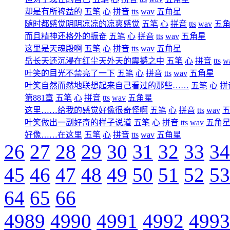
却是有所裨益的
五笔
心
拼音
tts
wav
五角星
随时都感觉阴阴凉凉的凉爽感觉
五笔
心
拼音
tts
wav
五
而且精神还格外的振奋
五笔
心
拼音
tts
wav
五角星
这里是天魂殿啊
五笔
心
拼音
tts
wav
五角星
岳长天还沉浸在红尘天外天的震撼之中
五笔
心
拼音
tts
w
叶笑的目光不禁亮了一下
五笔
心
拼音
tts
wav
五角星
叶笑自然而然地联想起来自己看过的那些……
五笔
心
拼
第881章
五笔
心
拼音
tts
wav
五角星
这里……给我的感觉好像很奇怪啊
五笔
心
拼音
tts
wav
叶笑做出一副好奇的样子说道
五笔
心
拼音
tts
wav
五角
好像……在这里
五笔
心
拼音
tts
wav
五角星
26
27
28
29
30
31
32
33
34
45
46
47
48
49
50
51
52
53
64
65
66
4989
4990
4991
4992
4993