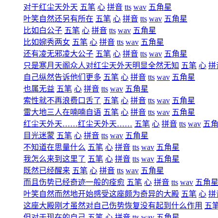
对于红尘天外天
五笔
心
拼音
tts
wav
五角星
叶笑自然还另有所在
五笔
心
拼音
tts
wav
五角星
比如白公子
五笔
心
拼音
tts
wav
五角星
比如婉秀两女
五笔
心
拼音
tts
wav
五角星
还有凌无邪凌大公子
五笔
心
拼音
tts
wav
五角星
只是寒月天阁众人对红尘天外天明显全然无知
五笔
心
拼
自己纵然告诉他们更多
五笔
心
拼音
tts
wav
五角星
也属无益
五笔
心
拼音
tts
wav
五角星
索性就不再浪费口舌了
五笔
心
拼音
tts
wav
五角星
雷大地三人在喃喃自语
五笔
心
拼音
tts
wav
五角星
红尘天外天……红尘天外天……
五笔
心
拼音
tts
wav
五
目光迷蒙
五笔
心
拼音
tts
wav
五角星
不知道在思量什么
五笔
心
拼音
tts
wav
五角星
我怎么来到这里了
五笔
心
拼音
tts
wav
五角星
既然已经醒来
五笔
心
拼音
tts
wav
五角星
而且伤势已经奇迹一般的痊愈
五笔
心
拼音
tts
wav
五角
叶笑自然而然地开始感受这座颇为奇异的大殿
五笔
心
拼
这座大殿刚才虽然对自己伤势恢复没有起到什么作用
五
但对于现在的自己
五笔
心
拼音
tts
wav
五角星