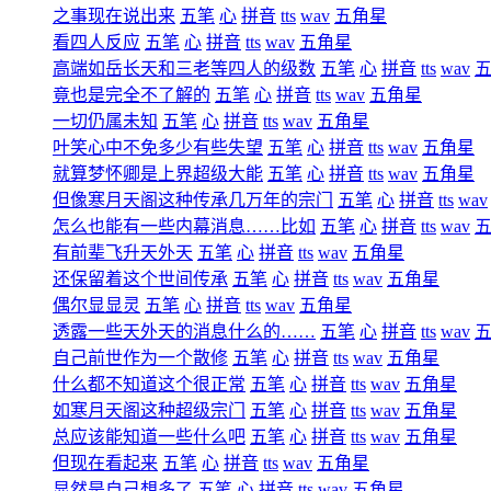
之事现在说出来
五笔
心
拼音
tts
wav
五角星
看四人反应
五笔
心
拼音
tts
wav
五角星
高端如岳长天和三老等四人的级数
五笔
心
拼音
tts
wav
竟也是完全不了解的
五笔
心
拼音
tts
wav
五角星
一切仍属未知
五笔
心
拼音
tts
wav
五角星
叶笑心中不免多少有些失望
五笔
心
拼音
tts
wav
五角星
就算梦怀卿是上界超级大能
五笔
心
拼音
tts
wav
五角星
但像寒月天阁这种传承几万年的宗门
五笔
心
拼音
tts
wav
怎么也能有一些内幕消息……比如
五笔
心
拼音
tts
wav
有前辈飞升天外天
五笔
心
拼音
tts
wav
五角星
还保留着这个世间传承
五笔
心
拼音
tts
wav
五角星
偶尔显显灵
五笔
心
拼音
tts
wav
五角星
透露一些天外天的消息什么的……
五笔
心
拼音
tts
wav
自己前世作为一个散修
五笔
心
拼音
tts
wav
五角星
什么都不知道这个很正常
五笔
心
拼音
tts
wav
五角星
如寒月天阁这种超级宗门
五笔
心
拼音
tts
wav
五角星
总应该能知道一些什么吧
五笔
心
拼音
tts
wav
五角星
但现在看起来
五笔
心
拼音
tts
wav
五角星
显然是自己想多了
五笔
心
拼音
tts
wav
五角星