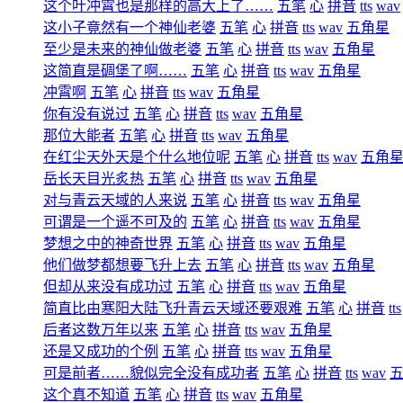
这个叶冲霄也是那样的高大上了……
五笔
心
拼音
tts
wav
这小子竟然有一个神仙老婆
五笔
心
拼音
tts
wav
五角星
至少是未来的神仙做老婆
五笔
心
拼音
tts
wav
五角星
这简直是碉堡了啊……
五笔
心
拼音
tts
wav
五角星
冲霄啊
五笔
心
拼音
tts
wav
五角星
你有没有说过
五笔
心
拼音
tts
wav
五角星
那位大能者
五笔
心
拼音
tts
wav
五角星
在红尘天外天是个什么地位呢
五笔
心
拼音
tts
wav
五角
岳长天目光炙热
五笔
心
拼音
tts
wav
五角星
对与青云天域的人来说
五笔
心
拼音
tts
wav
五角星
可谓是一个遥不可及的
五笔
心
拼音
tts
wav
五角星
梦想之中的神奇世界
五笔
心
拼音
tts
wav
五角星
他们做梦都想要飞升上去
五笔
心
拼音
tts
wav
五角星
但却从来没有成功过
五笔
心
拼音
tts
wav
五角星
简直比由寒阳大陆飞升青云天域还要艰难
五笔
心
拼音
tts
后者这数万年以来
五笔
心
拼音
tts
wav
五角星
还是又成功的个例
五笔
心
拼音
tts
wav
五角星
可是前者……貌似完全没有成功者
五笔
心
拼音
tts
wav
这个真不知道
五笔
心
拼音
tts
wav
五角星