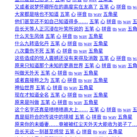
又或者说梦怀卿所在的高度实在太高了
五笔
心
拼音
tts
w
大家都是啥也不知道
五笔
心
拼音
tts
wav
五角星
他们甚至还不如自己知道得多……
五笔
心
拼音
tts
wav
岳长天等人正沉浸在叶笑所说的
五笔
心
拼音
tts
wav
五
什么天生凤体
五笔
心
拼音
tts
wav
五角星
什么九转造化丹
五笔
心
拼音
tts
wav
五角星
八次重伤不死
五笔
心
拼音
tts
wav
五角星
这些造成的惊人震撼还没有来得及消散
五笔
心
拼音
tts
w
原来只知道那个未知的更高世界
五笔
心
拼音
tts
wav
五
叫做天外天
五笔
心
拼音
tts
wav
五角星
或者直接称之为
五笔
心
拼音
tts
wav
五角星
神仙世界
五笔
心
拼音
tts
wav
五角星
现在才知道全名
五笔
心
拼音
tts
wav
五角星
原来是叫做
五笔
心
拼音
tts
wav
五角星
这个名字还真是啧啧啧高大上……
五笔
心
拼音
tts
wav
真是挺符合的传说中的境域
五笔
心
拼音
tts
wav
五角星
原来你的未婚妻……竟被被红尘天外天大能收为弟子了…
岳长天这一刻甚至感觉
五笔
心
拼音
tts
wav
五角星