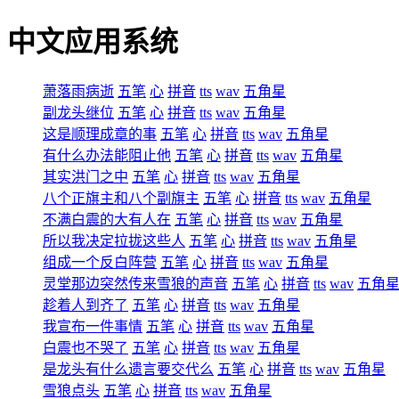
中文应用系统
萧落雨病逝
五笔
心
拼音
tts
wav
五角星
副龙头继位
五笔
心
拼音
tts
wav
五角星
这是顺理成章的事
五笔
心
拼音
tts
wav
五角星
有什么办法能阻止他
五笔
心
拼音
tts
wav
五角星
其实洪门之中
五笔
心
拼音
tts
wav
五角星
八个正旗主和八个副旗主
五笔
心
拼音
tts
wav
五角星
不满白震的大有人在
五笔
心
拼音
tts
wav
五角星
所以我决定拉拢这些人
五笔
心
拼音
tts
wav
五角星
组成一个反白阵营
五笔
心
拼音
tts
wav
五角星
灵堂那边突然传来雪狼的声音
五笔
心
拼音
tts
wav
五角
趁着人到齐了
五笔
心
拼音
tts
wav
五角星
我宣布一件事情
五笔
心
拼音
tts
wav
五角星
白震也不哭了
五笔
心
拼音
tts
wav
五角星
是龙头有什么遗言要交代么
五笔
心
拼音
tts
wav
五角星
雪狼点头
五笔
心
拼音
tts
wav
五角星