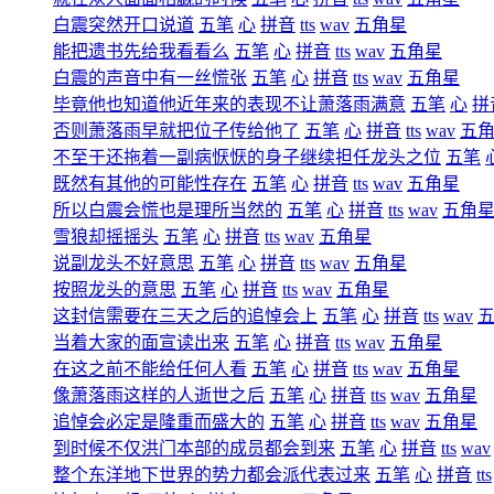
白震突然开口说道
五笔
心
拼音
tts
wav
五角星
能把遗书先给我看看么
五笔
心
拼音
tts
wav
五角星
白震的声音中有一丝慌张
五笔
心
拼音
tts
wav
五角星
毕竟他也知道他近年来的表现不让萧落雨满意
五笔
心
拼
否则萧落雨早就把位子传给他了
五笔
心
拼音
tts
wav
五
不至于还拖着一副病恹恹的身子继续担任龙头之位
五笔
既然有其他的可能性存在
五笔
心
拼音
tts
wav
五角星
所以白震会慌也是理所当然的
五笔
心
拼音
tts
wav
五角
雪狼却摇摇头
五笔
心
拼音
tts
wav
五角星
说副龙头不好意思
五笔
心
拼音
tts
wav
五角星
按照龙头的意思
五笔
心
拼音
tts
wav
五角星
这封信需要在三天之后的追悼会上
五笔
心
拼音
tts
wav
当着大家的面宣读出来
五笔
心
拼音
tts
wav
五角星
在这之前不能给任何人看
五笔
心
拼音
tts
wav
五角星
像萧落雨这样的人逝世之后
五笔
心
拼音
tts
wav
五角星
追悼会必定是隆重而盛大的
五笔
心
拼音
tts
wav
五角星
到时候不仅洪门本部的成员都会到来
五笔
心
拼音
tts
wav
整个东洋地下世界的势力都会派代表过来
五笔
心
拼音
tts