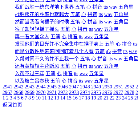
我们战胜一统东洋地下世界
五笔
心
拼音
tts
wav
五角星
战胜樱花的胜率也就越大
五笔
心
拼音
tts
wav
五角星
然而当我看向猴子的时候
五笔
心
拼音
tts
wav
五角星
猴子却轻轻摇了摇头
五笔
心
拼音
tts
wav
五角星
再一看大堂众人
五笔
心
拼音
tts
wav
五角星
发现他们的目光并不完全集中在猴子身上
五笔
心
拼音
tts
而是分散性地来来回回盯着几个人看
五笔
心
拼音
tts
wav
入帮时间不久的并不止我一个
五笔
心
拼音
tts
wav
五角
还有黄旗旗主花断风
五笔
心
拼音
tts
wav
五角星
入帮不过三年
五笔
心
拼音
tts
wav
五角星
以及旗主吕春秋
五笔
心
拼音
tts
wav
五角星
2941
2942
2943
2944
2945
2946
2947
2948
2949
2950
2951
2952
2
2967
2968
2969
2970
2971
2972
2973
2974
2975
2976
2977
2978
2
1
2
3
4
5
6
7
8
9
10
11
12
13
14
15
16
17
18
19
20
21
22
23
24
25
2
返回首页