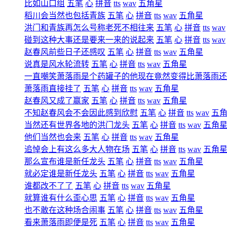
比如山口组
五笔
心
拼音
tts
wav
五角星
稻川会当然也包括青族
五笔
心
拼音
tts
wav
五角星
洪门和青族再怎么号称老死不相往来
五笔
心
拼音
tts
wav
碰到这种大事还是要来一来的说起来
五笔
心
拼音
tts
wav
赵春风前些日子还感叹
五笔
心
拼音
tts
wav
五角星
说真是风水轮流转
五笔
心
拼音
tts
wav
五角星
一直嘲笑萧落雨是个药罐子的他现在竟然变得比萧落雨还
萧落雨直接挂了
五笔
心
拼音
tts
wav
五角星
赵春风又成了赢家
五笔
心
拼音
tts
wav
五角星
不知赵春风会不会因此感到欣慰
五笔
心
拼音
tts
wav
五
当然还有世界各地的洪门龙头
五笔
心
拼音
tts
wav
五角
他们当然也会来
五笔
心
拼音
tts
wav
五角星
追悼会上有这么多大人物在场
五笔
心
拼音
tts
wav
五角
那么宣布谁是新任龙头
五笔
心
拼音
tts
wav
五角星
就必定谁是新任龙头
五笔
心
拼音
tts
wav
五角星
谁都改不了了
五笔
心
拼音
tts
wav
五角星
就算谁有什么歪心思
五笔
心
拼音
tts
wav
五角星
也不敢在这种场合闹事
五笔
心
拼音
tts
wav
五角星
看来萧落雨即便是死
五笔
心
拼音
tts
wav
五角星