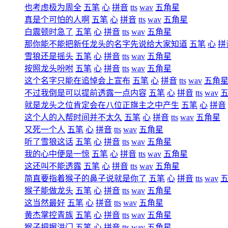
也考虑极为周全
五笔
心
拼音
tts
wav
五角星
真是个可怕的人啊
五笔
心
拼音
tts
wav
五角星
白震顿时急了
五笔
心
拼音
tts
wav
五角星
那你能不能把新任龙头的名字先说给大家知道
五笔
心
拼
雪狼还是摇头
五笔
心
拼音
tts
wav
五角星
按照龙头吩咐
五笔
心
拼音
tts
wav
五角星
这个名字只能在追悼会上宣布
五笔
心
拼音
tts
wav
五角
不过我倒是可以提前透露一点内容
五笔
心
拼音
tts
wav
就是龙头之位肯定会在八位正旗主之中产生
五笔
心
拼音
这个人的入帮时间并不太久
五笔
心
拼音
tts
wav
五角星
又死一个人
五笔
心
拼音
tts
wav
五角星
听了雪狼这话
五笔
心
拼音
tts
wav
五角星
我的心中便是一惊
五笔
心
拼音
tts
wav
五角星
这还叫不能透露
五笔
心
拼音
tts
wav
五角星
简直要指着猴子的鼻子说就是你了
五笔
心
拼音
tts
wav
猴子能做龙头
五笔
心
拼音
tts
wav
五角星
这当然最好
五笔
心
拼音
tts
wav
五角星
黄杰掌控青族
五笔
心
拼音
tts
wav
五角星
猴子把握洪门
五笔
心
拼音
tts
wav
五角星