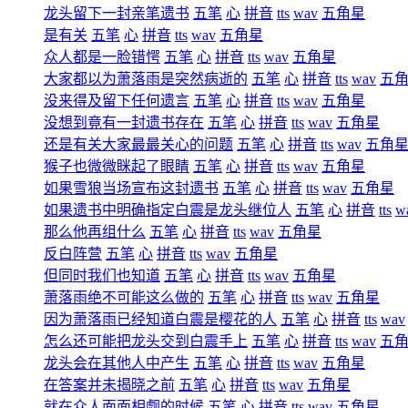
龙头留下一封亲笔遗书
五笔
心
拼音
tts
wav
五角星
是有关
五笔
心
拼音
tts
wav
五角星
众人都是一脸错愕
五笔
心
拼音
tts
wav
五角星
大家都以为萧落雨是突然病逝的
五笔
心
拼音
tts
wav
五
没来得及留下任何遗言
五笔
心
拼音
tts
wav
五角星
没想到竟有一封遗书存在
五笔
心
拼音
tts
wav
五角星
还是有关大家最最关心的问题
五笔
心
拼音
tts
wav
五角
猴子也微微眯起了眼睛
五笔
心
拼音
tts
wav
五角星
如果雪狼当场宣布这封遗书
五笔
心
拼音
tts
wav
五角星
如果遗书中明确指定白震是龙头继位人
五笔
心
拼音
tts
w
那么他再组什么
五笔
心
拼音
tts
wav
五角星
反白阵营
五笔
心
拼音
tts
wav
五角星
但同时我们也知道
五笔
心
拼音
tts
wav
五角星
萧落雨绝不可能这么做的
五笔
心
拼音
tts
wav
五角星
因为萧落雨已经知道白震是樱花的人
五笔
心
拼音
tts
wav
怎么还可能把龙头交到白震手上
五笔
心
拼音
tts
wav
五
龙头会在其他人中产生
五笔
心
拼音
tts
wav
五角星
在答案并未揭晓之前
五笔
心
拼音
tts
wav
五角星
就在众人面面相觑的时候
五笔
心
拼音
tts
wav
五角星