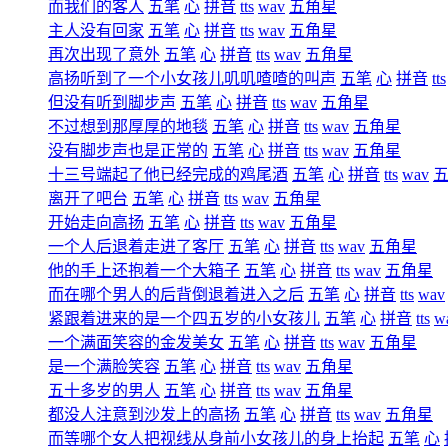
而我们的客人
五笔
心
拼音
tts
wav
五角星
主人没有回家
五笔
心
拼音
tts
wav
五角星
再次出现了意外
五笔
心
拼音
tts
wav
五角星
高扬听到了一个小女孩儿叽叽喳喳的叫声
五笔
心
拼音
tts
但没有听到脚步声
五笔
心
拼音
tts
wav
五角星
不过想到那厚厚的地毯
五笔
心
拼音
tts
wav
五角星
没有脚步声也是正常的
五笔
心
拼音
tts
wav
五角星
十三号端起了他已经完成的鸡尾酒
五笔
心
拼音
tts
wav
离开了吧台
五笔
心
拼音
tts
wav
五角星
开始走向高扬
五笔
心
拼音
tts
wav
五角星
一个人后退着走进了客厅
五笔
心
拼音
tts
wav
五角星
他的手上还抱着一个大箱子
五笔
心
拼音
tts
wav
五角星
而在哪个男人的后背倒退着进入之后
五笔
心
拼音
tts
wav
紧跟着进来的是一个四五岁的小女孩儿
五笔
心
拼音
tts
w
一个满面笑容的金发美女
五笔
心
拼音
tts
wav
五角星
是一个满脸笑容
五笔
心
拼音
tts
wav
五角星
五十多岁的男人
五笔
心
拼音
tts
wav
五角星
都没人注意到沙发上的高扬
五笔
心
拼音
tts
wav
五角星
而等哪个女人把视线从身前小女孩儿的身上抬起
五笔
心