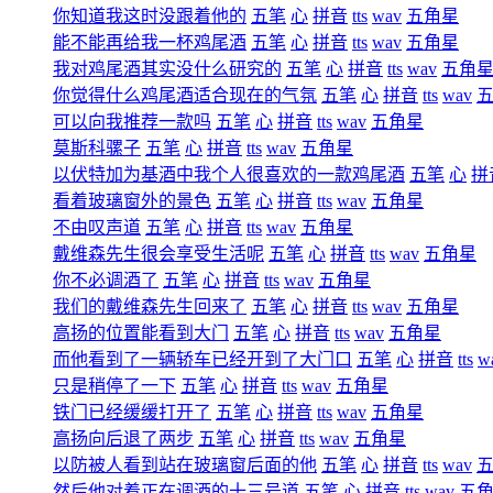
你知道我这时没跟着他的
五笔
心
拼音
tts
wav
五角星
能不能再给我一杯鸡尾酒
五笔
心
拼音
tts
wav
五角星
我对鸡尾酒其实没什么研究的
五笔
心
拼音
tts
wav
五角
你觉得什么鸡尾酒适合现在的气氛
五笔
心
拼音
tts
wav
可以向我推荐一款吗
五笔
心
拼音
tts
wav
五角星
莫斯科骡子
五笔
心
拼音
tts
wav
五角星
以伏特加为基酒中我个人很喜欢的一款鸡尾酒
五笔
心
拼
看着玻璃窗外的景色
五笔
心
拼音
tts
wav
五角星
不由叹声道
五笔
心
拼音
tts
wav
五角星
戴维森先生很会享受生活呢
五笔
心
拼音
tts
wav
五角星
你不必调酒了
五笔
心
拼音
tts
wav
五角星
我们的戴维森先生回来了
五笔
心
拼音
tts
wav
五角星
高扬的位置能看到大门
五笔
心
拼音
tts
wav
五角星
而他看到了一辆轿车已经开到了大门口
五笔
心
拼音
tts
w
只是稍停了一下
五笔
心
拼音
tts
wav
五角星
铁门已经缓缓打开了
五笔
心
拼音
tts
wav
五角星
高扬向后退了两步
五笔
心
拼音
tts
wav
五角星
以防被人看到站在玻璃窗后面的他
五笔
心
拼音
tts
wav
然后他对着正在调酒的十三号道
五笔
心
拼音
tts
wav
五