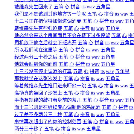
戴维森先生回来了
五笔
心
拼音
tts
wav
五角星
我们是不是该到其他地方等一等呢
五笔
心
拼音
tts
wav
十三号正在把伏特加倒进调酒壶
五笔
心
拼音
tts
wav
五
戴维森先生有些强迫症
五笔
心
拼音
tts
wav
五角星
他必然会来这个房间而且不会在楼下过多停留
五笔
心
拼
司机放下他之后就会下班离开
五笔
心
拼音
tts
wav
五角
所以我们就在这里等
五笔
心
拼音
tts
wav
五角星
经过两分三十秒之后
五笔
心
拼音
tts
wav
五角星
他就会站到你的面前
五笔
心
拼音
tts
wav
五角星
十三号没有停止调酒的打算
五笔
心
拼音
tts
wav
五角星
那我就坐在这张沙发上
五笔
心
拼音
tts
wav
五角星
等着戴维森先生推门进来吓他一跳
五笔
心
拼音
tts
wav
高扬真的坐回了沙发上
五笔
心
拼音
tts
wav
五角星
手指有规律的敲打着身前的茶几
五笔
心
拼音
tts
wav
五
而十三号则是在继续专心调制他的鸡尾酒
五笔
心
拼音
tts
过了差不多两分三十秒
五笔
心
拼音
tts
wav
五角星
事情再次超出了的你的控制范围
五笔
心
拼音
tts
wav
五
两分三十秒了
五笔
心
拼音
tts
wav
五角星