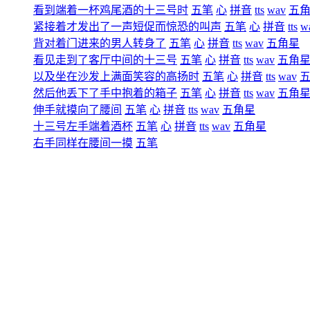
看到端着一杯鸡尾酒的十三号时
五笔
心
拼音
tts
wav
五
紧接着才发出了一声短促而惊恐的叫声
五笔
心
拼音
tts
w
背对着门进来的男人转身了
五笔
心
拼音
tts
wav
五角星
看见走到了客厅中间的十三号
五笔
心
拼音
tts
wav
五角
以及坐在沙发上满面笑容的高扬时
五笔
心
拼音
tts
wav
然后他丢下了手中抱着的箱子
五笔
心
拼音
tts
wav
五角
伸手就摸向了腰间
五笔
心
拼音
tts
wav
五角星
十三号左手端着酒杯
五笔
心
拼音
tts
wav
五角星
右手同样在腰间一摸
五笔