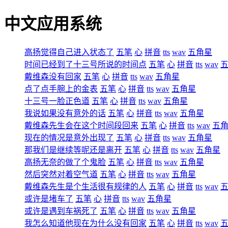
中文应用系统
高扬觉得自己进入状态了
五笔
心
拼音
tts
wav
五角星
时间已经到了十三号所说的时间点
五笔
心
拼音
tts
wav
戴维森没有回家
五笔
心
拼音
tts
wav
五角星
点了点手腕上的金表
五笔
心
拼音
tts
wav
五角星
十三号一脸正色道
五笔
心
拼音
tts
wav
五角星
我说如果没有意外的话
五笔
心
拼音
tts
wav
五角星
戴维森先生会在这个时间段回来
五笔
心
拼音
tts
wav
五
现在的情况是意外出现了
五笔
心
拼音
tts
wav
五角星
那我们是继续等呢还是离开
五笔
心
拼音
tts
wav
五角星
高扬无奈的做了个鬼脸
五笔
心
拼音
tts
wav
五角星
然后突然对着空气道
五笔
心
拼音
tts
wav
五角星
戴维森先生是个生活很有规律的人
五笔
心
拼音
tts
wav
或许是堵车了
五笔
心
拼音
tts
wav
五角星
或许是遇到车祸死了
五笔
心
拼音
tts
wav
五角星
我怎么知道他现在为什么没有回家
五笔
心
拼音
tts
wav