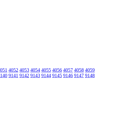
051
4052
4053
4054
4055
4056
4057
4058
4059
140
9141
9142
9143
9144
9145
9146
9147
9148