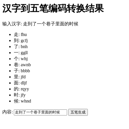
汉字到五笔编码转换结果
输入汉字: 走到了一个巷子里面的时候
走: fhu
到: gcfj
了: bnh
一: ggll
个: whj
巷: awnb
子: bbbb
里: jfd
面: dljf
的: rqyy
时: jfy
候: whnd
内容: