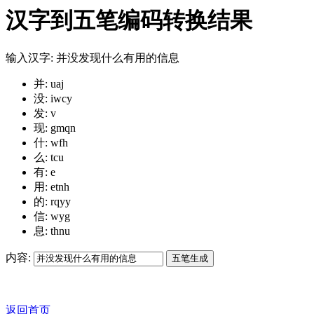
汉字到五笔编码转换结果
输入汉字: 并没发现什么有用的信息
并: uaj
没: iwcy
发: v
现: gmqn
什: wfh
么: tcu
有: e
用: etnh
的: rqyy
信: wyg
息: thnu
内容:
返回首页