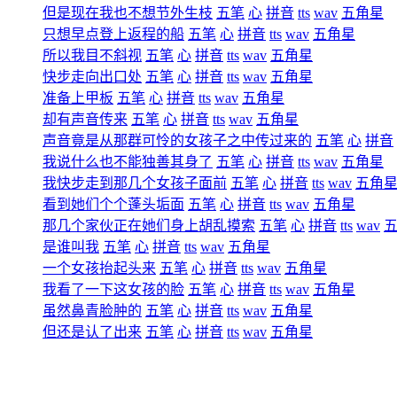
但是现在我也不想节外生枝
五笔
心
拼音
tts
wav
五角星
只想早点登上返程的船
五笔
心
拼音
tts
wav
五角星
所以我目不斜视
五笔
心
拼音
tts
wav
五角星
快步走向出口处
五笔
心
拼音
tts
wav
五角星
准备上甲板
五笔
心
拼音
tts
wav
五角星
却有声音传来
五笔
心
拼音
tts
wav
五角星
声音竟是从那群可怜的女孩子之中传过来的
五笔
心
拼音
我说什么也不能独善其身了
五笔
心
拼音
tts
wav
五角星
我快步走到那几个女孩子面前
五笔
心
拼音
tts
wav
五角
看到她们个个蓬头垢面
五笔
心
拼音
tts
wav
五角星
那几个家伙正在她们身上胡乱摸索
五笔
心
拼音
tts
wav
是谁叫我
五笔
心
拼音
tts
wav
五角星
一个女孩抬起头来
五笔
心
拼音
tts
wav
五角星
我看了一下这女孩的脸
五笔
心
拼音
tts
wav
五角星
虽然鼻青脸肿的
五笔
心
拼音
tts
wav
五角星
但还是认了出来
五笔
心
拼音
tts
wav
五角星