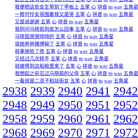
我便把这些女生带到了甲板上
五笔
心
拼音
tts
wav
五角
一帮可怜女孩围着我又是哭
五笔
心
拼音
tts
wav
五角星
又是说谢谢
五笔
心
拼音
tts
wav
五角星
我则问马晓茹到底怎么回事
五笔
心
拼音
tts
wav
五角星
马晓茹哭哭啼啼的
五笔
心
拼音
tts
wav
五角星
说她爸爸赌博输了
五笔
心
拼音
tts
wav
五角星
就拿她抵了债
五笔
心
拼音
tts
wav
五角星
又经过几次转手
五笔
心
拼音
tts
wav
五角星
就被带到这船舱里来了
五笔
心
拼音
tts
wav
五角星
我想起之前见过马晓茹的父母
五笔
心
拼音
tts
wav
五角
一看就是二流子和站街女
五笔
心
拼音
tts
wav
五角星
2938
2939
2940
2941
2942
2948
2949
2950
2951
2952
2958
2959
2960
2961
2962
2968
2969
2970
2971
2972