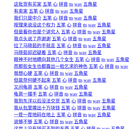
这批货有买家
五笔
心
拼音
tts
wav
五角星
有卖家
五笔
心
拼音
tts
wav
五角星
我们只是中介
五笔
心
拼音
tts
wav
五角星
按理来说没这个权力
五笔
心
拼音
tts
wav
五角星
但是看你也是个讲究人
五笔
心
拼音
tts
wav
五角星
我点头说了声谢谢
五笔
心
拼音
tts
wav
五角星
拉了马晓茹的手就走
五笔
心
拼音
tts
wav
五角星
马晓茹却迟疑着
五笔
心
拼音
tts
wav
五角星
眼神不时地瞟向其他几个女生
五笔
心
拼音
tts
wav
五角
而那些女生也都露出一脸乞求的神色
五笔
心
拼音
tts
wav
我想心硬
五笔
心
拼音
tts
wav
五角星
但是奈何硬不起来
五笔
心
拼音
tts
wav
五角星
又问龟哥
五笔
心
拼音
tts
wav
五角星
龟哥一摆手
五笔
心
拼音
tts
wav
五角星
我到东洋以后没法交货
五笔
心
拼音
tts
wav
五角星
我从包里摸出十万块钱
五笔
心
拼音
tts
wav
五角星
一茬一茬地码在地上
五笔
心
拼音
tts
wav
五角星
说够不够
五笔
心
拼音
tts
wav
五角星
这世上没有钱买不到的东西
五笔
心
拼音
tts
wav
五角星