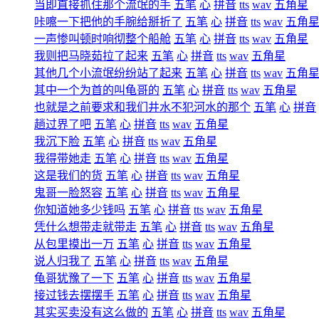
当即直接抓住那个流氓的手
五笔
心
拼音
tts
wav
五角星
咔嚓一下把他的手腕给掰折了
五笔
心
拼音
tts
wav
五角
一声惨叫顿时响彻整个船舱
五笔
心
拼音
tts
wav
五角星
我则把马晓茹拉了起来
五笔
心
拼音
tts
wav
五角星
其他几个小流氓纷纷站了起来
五笔
心
拼音
tts
wav
五角
其中一个为首的叫龟哥的
五笔
心
拼音
tts
wav
五角星
也就是之前要求和我们井水不犯河水的那个
五笔
心
拼音
趟过界了吧
五笔
心
拼音
tts
wav
五角星
我沉下脸
五笔
心
拼音
tts
wav
五角星
我得带她走
五笔
心
拼音
tts
wav
五角星
这是我们的货
五笔
心
拼音
tts
wav
五角星
鬼哥一脸怒容
五笔
心
拼音
tts
wav
五角星
你知道她多少钱吗
五笔
心
拼音
tts
wav
五角星
凭什么想带走就带走
五笔
心
拼音
tts
wav
五角星
从包里摸出一万
五笔
心
拼音
tts
wav
五角星
说人归我了
五笔
心
拼音
tts
wav
五角星
龟哥犹豫了一下
五笔
心
拼音
tts
wav
五角星
接过钱去摆摆手
五笔
心
拼音
tts
wav
五角星
其实买卖没有这么做的
五笔
心
拼音
tts
wav
五角星