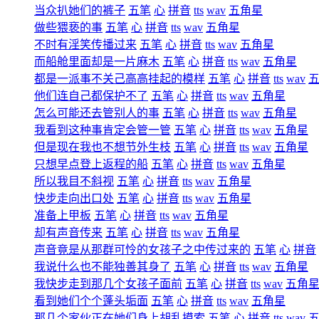
当众扒她们的裤子
五笔
心
拼音
tts
wav
五角星
做些猥亵的事
五笔
心
拼音
tts
wav
五角星
不时有淫笑传播过来
五笔
心
拼音
tts
wav
五角星
而船舱里面却是一片麻木
五笔
心
拼音
tts
wav
五角星
都是一派事不关己高高挂起的模样
五笔
心
拼音
tts
wav
他们连自己都保护不了
五笔
心
拼音
tts
wav
五角星
怎么可能还去管别人的事
五笔
心
拼音
tts
wav
五角星
我看到这种事肯定会管一管
五笔
心
拼音
tts
wav
五角星
但是现在我也不想节外生枝
五笔
心
拼音
tts
wav
五角星
只想早点登上返程的船
五笔
心
拼音
tts
wav
五角星
所以我目不斜视
五笔
心
拼音
tts
wav
五角星
快步走向出口处
五笔
心
拼音
tts
wav
五角星
准备上甲板
五笔
心
拼音
tts
wav
五角星
却有声音传来
五笔
心
拼音
tts
wav
五角星
声音竟是从那群可怜的女孩子之中传过来的
五笔
心
拼音
我说什么也不能独善其身了
五笔
心
拼音
tts
wav
五角星
我快步走到那几个女孩子面前
五笔
心
拼音
tts
wav
五角
看到她们个个蓬头垢面
五笔
心
拼音
tts
wav
五角星
那几个家伙正在她们身上胡乱摸索
五笔
心
拼音
tts
wav