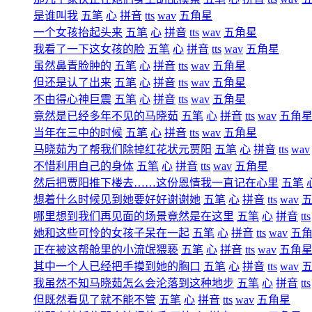
是谁叫我
五笔
心
拼音
tts
wav
五角星
一个女孩抬起头来
五笔
心
拼音
tts
wav
五角星
我看了一下这女孩的脸
五笔
心
拼音
tts
wav
五角星
虽然鼻青脸肿的
五笔
心
拼音
tts
wav
五角星
但还是认了出来
五笔
心
拼音
tts
wav
五角星
不由得心神巨震
五笔
心
拼音
tts
wav
五角星
竟然是已经多年不见的马晓茹
五笔
心
拼音
tts
wav
五角
当年在三中的时候
五笔
心
拼音
tts
wav
五角星
马晓茹为了帮我们除掉红花状元贾阳
五笔
心
拼音
tts
wav
不惜利用自己的身体
五笔
心
拼音
tts
wav
五角星
然后把贾阳推下楼去……这份恩情我一直记在心里
五笔
想着什么时候见到她要好好谢谢她
五笔
心
拼音
tts
wav
哪里想到我们再见面的场景竟然是在这里
五笔
心
拼音
tts
她和这些可怜的女孩子呆在一起
五笔
心
拼音
tts
wav
五
正在被这帮舱里的小流氓猥亵
五笔
心
拼音
tts
wav
五角
其中一个人已经把手摸到她的胸口
五笔
心
拼音
tts
wav
我虽然不知马晓茹怎么会沦落到这种地步
五笔
心
拼音
tts
但既然看见了就不能不管
五笔
心
拼音
tts
wav
五角星