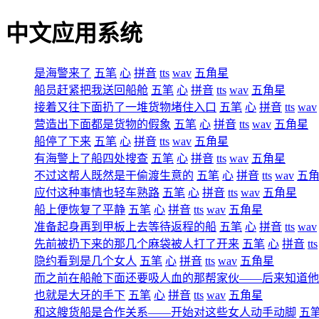
中文应用系统
是海警来了
五笔
心
拼音
tts
wav
五角星
船员赶紧把我送回船舱
五笔
心
拼音
tts
wav
五角星
接着又往下面扔了一堆货物堵住入口
五笔
心
拼音
tts
wav
营造出下面都是货物的假象
五笔
心
拼音
tts
wav
五角星
船停了下来
五笔
心
拼音
tts
wav
五角星
有海警上了船四处搜查
五笔
心
拼音
tts
wav
五角星
不过这帮人既然是干偷渡生意的
五笔
心
拼音
tts
wav
五
应付这种事情也轻车熟路
五笔
心
拼音
tts
wav
五角星
船上便恢复了平静
五笔
心
拼音
tts
wav
五角星
准备起身再到甲板上去等待返程的船
五笔
心
拼音
tts
wav
先前被扔下来的那几个麻袋被人打了开来
五笔
心
拼音
tts
隐约看到是几个女人
五笔
心
拼音
tts
wav
五角星
而之前在船舱下面还要吸人血的那帮家伙――后来知道他
也就是大牙的手下
五笔
心
拼音
tts
wav
五角星
和这艘货船是合作关系――开始对这些女人动手动脚
五